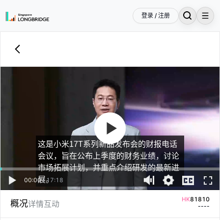
登录 / 注册
这是小米17T系列新品发布会的财报电话
会议，旨在公布上季度的财务业绩，讨论
市场拓展计划，并重点介绍研发的最新进
展。
00:00
/
17:18
HK
01810
--
--
HK
81810
概况
详情
互动
--
--
SG
HXXD