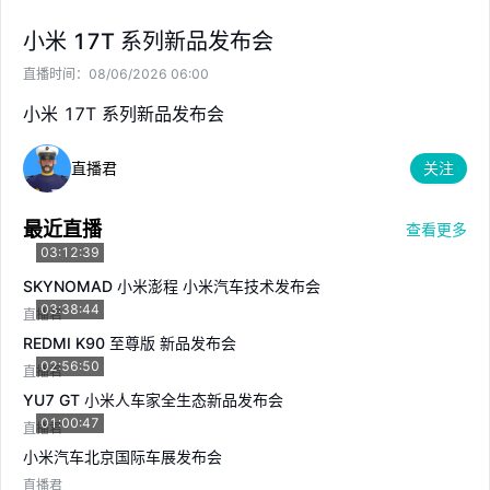
--
--
US
XIACY
小米 17T 系列新品发布会
--
--
HK
01810
直播时间：
08/06/2026 06:00
--
--
HK
81810
--
--
小米 17T 系列新品发布会
SG
HXXD
--
--
US
XIACY
直播君
关注
--
--
最近直播
查看更多
03:12:39
SKYNOMAD 小米澎程 小米汽车技术发布会
03:38:44
直播君
REDMI K90 至尊版 新品发布会
02:56:50
直播君
YU7 GT 小米人车家全生态新品发布会
01:00:47
直播君
小米汽车北京国际车展发布会
直播君