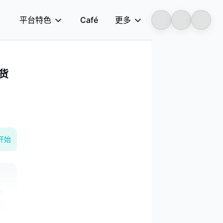
平台特色
Café
更多
Longbridge
场货
开始
态
运