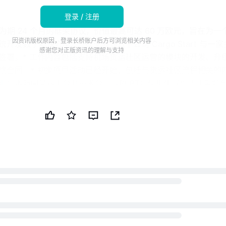
登录 / 注册
了一份为期 24 个月的框架协议，价值最高可达 60 万欧元，旨在为一
因资讯版权原因，登录长桥账户后方可浏览相关内容
开发数字解决方案。* 此交易通过子公司 Cargo Start 与一
感谢您对正版资讯的理解与支持
签署。* 工作内容包括支持机场货运社区运营的模块的开发、升
续合同。* 初步项目活动已经开始，包括与货运社区流程相关的
明：本新闻简报由公共技术公司（PUBT）使用生成性人工智能
 努力提供准确和及时的信息，但此 AI 生成的内容仅供参考，不应
议。Circle S.p.A.于 2026 年 7 月 8 日通过意大利监管
了用于生成本新闻简报的原始内容（参考 ID：
3_2026_oneinfo.pdf），并对此信息的内容承担全部责任。© 版权 
UBT）