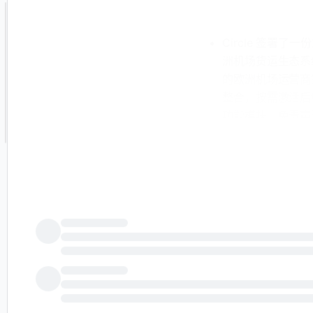
Circle 签署
洲机场货运生态系统
的欧洲机场运营商
整合，按需激活后
功能模块。免责声
建。尽管 PUBT
读为财务、投资或法律建
统 SDIR 发布
20145_16947
- 公共技术公司（P