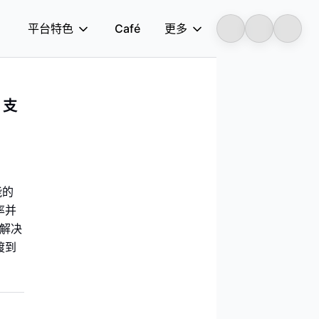
平台特色
Café
更多
Longbridge
 支
能的
率并
级解决
渡到