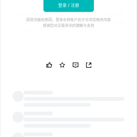
登录 / 注册
Solstad Maritime 定于 2026 年 7 月 15 日 09:00
因资讯版权原因，登录长桥账户后方可浏览相关内容
CEST 举行 2026 年第二季度业绩的在线网络直播。
感谢您对正版资讯的理解与支持
* 业绩报告将于 2026 年 7 月 15 日 07:00 CEST 发
布，详情请见 这里 和 这里。* 网络直播访问链接：
这里 免责声明：本新闻简报由公共技术公司
（PUBT）使用生成性人工智能创建。虽然 PUBT 努
力提供准确和及时的信息，但此 AI 生成的内容仅供
参考，不应被解读为财务、投资或法律建议。
Solstad Maritime ASA 于 2026 年 7 月 08 日通过
Cision 发布了用于生成本新闻简报的原始内容（参考
ID：20260707:BIT:6439:0），并对此信息承担全部
责任。© 版权 2026 - 公共技术公司（PUBT）
LongbridgeAI