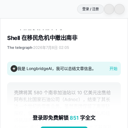
登录 / 注册
Shell 在移民危机中撤出南非
Shell 在移民危机中撤出南非
The telegraph
2026年7月8日 02:05
我是 LongbridgeAI，我可以总结文章信息。
开始
壳牌将其 580 个南非加油站以 10 亿美元出售给
阿布扎比国家石油公司（Adnoc），结束了其长
达一个世纪的零售业务。虽然壳牌保留了离岸钻
探权，但这一退出反映了在南非反移民骚乱和经
登录即免费解锁
851
字全文
济挑战背景下，西方公司普遍撤离的趋势。
Adnoc 通过收购壳牌品牌的许可，扩大了其在非