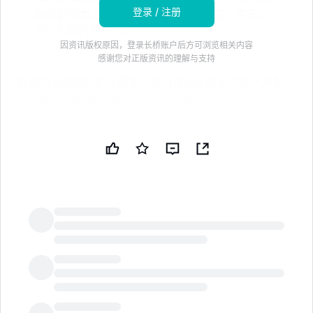
登录 / 注册
洲的影响力，标志着市场所有权的转变，中东公
司正在取代西方公司
因资讯版权原因，登录长桥账户后方可浏览相关内容
感谢您对正版资讯的理解与支持
能源巨头壳牌公司在南非与其百年历史做出了重大决裂，
将 580 个加油站出售给阿布扎比国家石油公司
（Adnoc）。
这笔价值 10 亿美元（约 748 百万英镑）的交易将允许这
些加油站在许可下保留壳牌品牌，而该公司将继续在南非
沿海进行石油和天然气的钻探。
但这笔交易结束了壳牌在非洲的重要篇章，其历史可以追
溯到殖民时期。当地商人朱利叶斯·韦尔于 1902 年开始
LongbridgeAI
以壳牌品牌销售煤油，1921 年，该公司在德班建立了一
个炼油厂。
这也标志着阿布扎比国家石油公司这一国有企业的重大扩