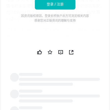
登录 / 注册
数标的承压回落。截至发稿，板块内主流标的涨跌互现，
其中
DRAM 跌 2.58%
领跌，
SOXL 跌 0.77%
、
EUV 跌
因资讯版权原因，登录长桥账户后方可浏览相关内容
1.13%
小幅回落，
SOXS 逆势上涨 0.63%
。
感谢您对正版资讯的理解与支持
从具体表现来看，DRAM 夜盘交投活跃，最新报
59.03
美元
，较前一交易日收盘价
60.59 美元
下跌 1.56 美元，
夜盘时段最高触及 63.09 美元，最低下探 58.50 美元。
SOXL 夜盘报
164.01 美元
，较 prev_close 165.28 美元
小幅回落，夜盘波动区间为 158.45 至 174.11 美元。
SOXS 作为反向 ETF，夜盘上涨至
4.83 美元
，较前一交
易日收盘价 4.80 美元上涨 0.03 美元。EUV 夜盘报
25.30 美元
，较 25.59 美元下跌 1.13%。
整体来看，半导体板块夜盘时段成交相对清淡，投资者多
LongbridgeAI
在等待次日盘前及盘中更多指引。板块内部分化明显，
DRAM 跌幅相对较大，而 SOXS 作为反向杠杆产品呈现
小幅上涨态势。后续需关注半导体行业基本面变化及市场