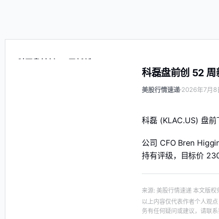
科磊盘前创 52 周新低
科磊盘前创 52 
美股行情速递
2026年7月8日
科磊 (KLAC.US) 盘
公司 CFO Bren Hi
持有评级，目标价 2
来源
:
美股行情速递
本文版权
以上内容仅代表作者个人观点
务有任何疑问或建议，请联系