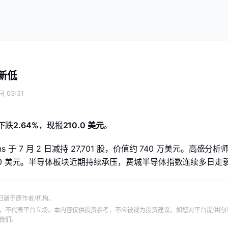
周新低
 03:31
前下跌
2.64%
，现报
210.0 美元
。
ggins 于 7 月 2 日减持 27,701 股，价值约 740 万美元。高盛分
30 美元。半导体板块近期持续承压，费城半导体指数连续多日走
归属于原作者/机构。
，不代表平台立场。本内容仅供投资参考，不应被视为投资建议。如您对平台提供的
我们。