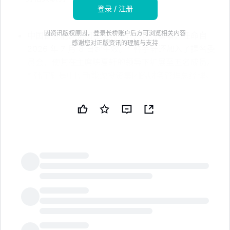
登录 / 注册
因资讯版权原因，登录长桥账户后方可浏览相关内容
中国智慧能源集团任命韩宇轩为执行董事，任命自
感谢您对正版资讯的理解与支持
2026 年 7 月 8 日起生效。* 韩宇轩还加入了提名委
员会，使其在主席陈夏轩的领导下扩展至五名成员。
* 韩宇轩是中民新能源投资集团的财务管理总经理。
* 她曾在中广核太阳能开发公司负责规划和财务，拥
有报告、预算、税务规划和投资评估方面的经验。免
责声明：本新闻简报由公共技术公司（PUBT）使用
生成性人工智能创建。虽然 PUBT 努力提供准确和及
时的信息，但此 AI 生成的内容仅供参考，不应被解
读为财务、投资或法律建议。中国智慧能源集团控股
有限公司于 2026 年 7 月 8 日通过香港证券交易所
（HKex）运营的监管披露系统 IIS 发布了用于生成本
LongbridgeAI
新闻简报的原始内容（参考 ID：HKEX-EPS-
20260708-12237626），并对此信息的内容承担全
部责任。© 版权 2026 - 公共技术公司（PUBT）