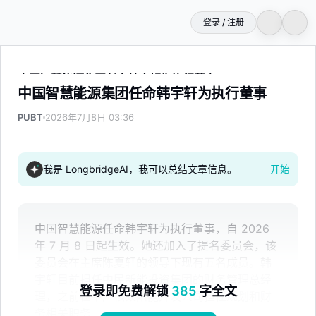
登录 / 注册
中国智慧能源集团任命韩宇轩为执行董事
中国智慧能源集团任命韩宇轩为执行董事
PUBT
2026年7月8日 03:36
我是 LongbridgeAI，我可以总结文章信息。
开始
中国智慧能源任命韩宇轩为执行董事，自 2026
年 7 月 8 日起生效。她还加入了提名委员会，该
委员会在主席陈夏轩的领导下现有五名成员。韩
宇轩目前担任中民新能投资集团的财务管理总经
登录即免费解锁
385
字全文
理，之前在中广核太阳能开发公司担任规划和财
务相关职务