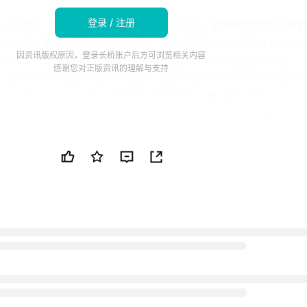
登录 / 注册
7688）根据香港交易所上市规则 2.07A，将未来的股东沟通
作的公司沟通将通过电子邮件发送；仅在没有有效电子邮件地址的
因资讯版权原因，登录长桥账户后方可浏览相关内容
 其他公司沟通将在公司网站上发布，股东需自行关注发布内容，
感谢您对正版资讯的理解与支持
* 股东可以书面请求免费印刷版；印刷选票的有效性在每个财年
。* 信件发布于 此处，在线电子邮件提交表单通过二维码可用，
年 8 月 8 日。免责声明：本新闻简报由公共技术（PUBT）使用生
PUBT 努力提供准确和及时的信息，但此 AI 生成的内容仅供参
、投资或法律建议。上海拓璞数控科技有限公司通过香港交易所
监管披露系统 IIS 发布了用于生成本新闻简报的原始内容（参考 I
260708-12237636），并对此信息的内容承担全部责任。© 版权 2
T）