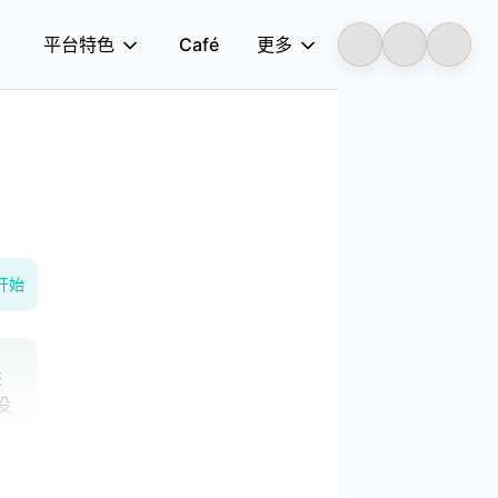
平台特色
Café
更多
Longbridge
开始
进
没