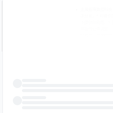
上海拓璞数控科技（
子分发。* 可操
下提供印刷版。*
单独的公告通知。
时到期，除非续期
日期为 2026 
工智能创建。虽然 
不应被解读为财务
（HKex）运营的
HKEX-EPS-20
- 公共技术（PUB