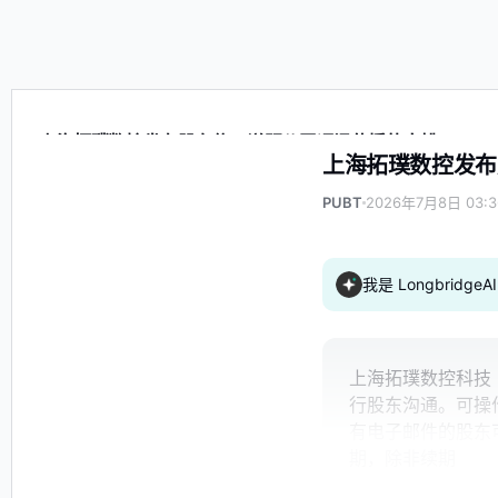
上海拓璞数控发布股东信，说明公司通讯传播的安排
上海拓璞数控发布
PUBT
2026年7月8日 03:3
我是 Longbrid
上海拓璞数控科技（
行股东沟通。可操
有电子邮件的股东
期，除非续期