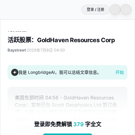
登录 / 注册
活跃股票：GoldHaven Resources Corp
活跃股票：GoldHaven Resources Corp
Baystreet
2026年7月8日 04:00
我是 LongbridgeAI，我可以总结文章信息。
开始
美国东部时间 04:56 - GoldHaven Resources
Corp：宣布已与 Scott Geophysics Ltd.签订合
同，在其 100% 拥有的位于不列颠哥伦比亚省西
北部的 Three Guardsmen 项目进行有针对性的
登录即免费解锁
379
字全文
诱导极化勘测。该 IP 勘测是 Three Guardsmen
探索的下一个阶段，此前公司成功完成了 2025