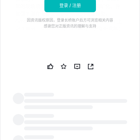
登录 / 注册
年的现场项目，确认了广泛的高品位铜矿化，并
加强了潜在深部斑岩铜矿系统的地质模型。
因资讯版权原因，登录长桥账户后方可浏览相关内容
GoldHaven Resources Corp 的股票 C.GOH 上
感谢您对正版资讯的理解与支持
涨 1 美分，交易价格为 0.18 美元。完整新闻稿：
美国东部时间 04:56 - GoldHaven Resources Corp：
宣布已与 Scott Geophysics Ltd.签订合同，在其 100%
拥有的位于不列颠哥伦比亚省西北部的 Three
Guardsmen 项目进行有针对性的诱导极化勘探。该 IP
勘探代表了 Three Guardsmen 项目探索的下一个阶段，
此前公司成功完成了 2025 年的现场项目，确认了广泛
的高品位铜矿化，并加强了潜在深部斑岩铜矿系统的地质
模型。GoldHaven Resources Corp 的股票 C.GOH 目
LongbridgeAI
前交易价格
上涨一分
，为$0.18。
完整新闻稿：
https://www.baystreet.ca/quotedata/quote.aspx?