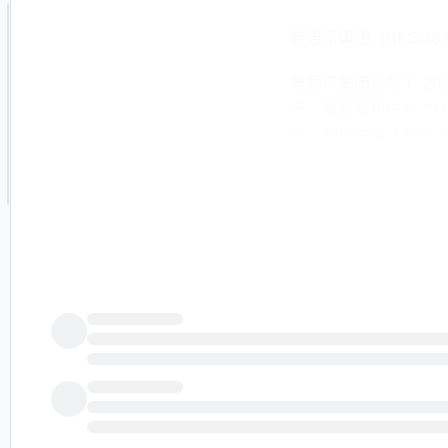
雅居乐集团（HK:33
雅居乐集团公布了 20
元，建筑面积约为 127
年，预售总值达到约人民
平方米人民币 9,323 
公司强调，这些销售
贡献，属于初步数据
投资者，这些数据仅
中国房地产行业在信
关于（HK:3383）
目标价格为港币 0.40
要查看关于雅居乐集