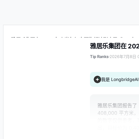
雅居乐集团在 2026 年上半年初步预售额达到人民币 38 亿
雅居乐集团在 20
Tip Ranks
2026年7月8日 0
我是 Longbrid
雅居乐集团报告了 
408,000 平方
的数字仅供参考，
出，目标价为 0.4