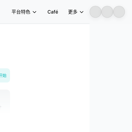
平台特色
Café
更多
Longbridge
开始
计