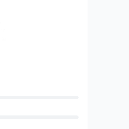
亿
上半
为每
目的
提醒
调了