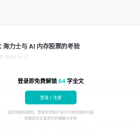
K 海力士与 AI 内存股票的考验
6年7月8日 04:31
登录即免费解锁
84
字全文
ance 的投资策略总监参加每周的权衡。在本期中，Avery 讨论了人
K 海力士的美国 IPO。为了紧跟 IPO 市场，请务必注册我们的每
登录 / 注册
因资讯版权原因，登录长桥账户后方可浏览相关内容
感谢您对正版资讯的理解与支持
监的每周权衡。在本期中，Avery 讨论了人工智能记忆股票和 
O。为了紧跟 IPO 市场，请务必注册我们的每周通讯。