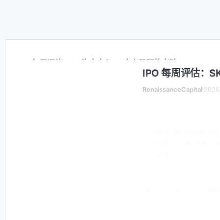
IPO 每周评估：SK 海力士与 AI 内存股票的考验
IPO 每周评估：S
RenaissanceCapital
202
加入 Renaiss
智能记忆股票和 S
周通讯
加入文艺复兴投资策略总
hynix 的美国 IP