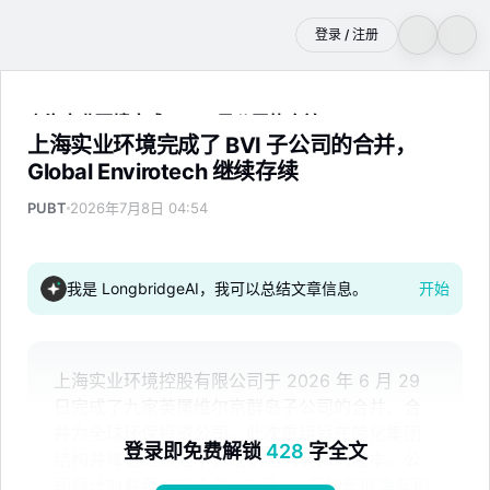
登录 / 注册
上海实业环境完成了 BVI 子公司的合并，Global Envirotec
上海实业环境完成了 BVI 子公司的合并，
Global Envirotech 继续存续
PUBT
2026年7月8日 04:54
我是 LongbridgeAI，我可以总结文章信息。
开始
上海实业环境控股有限公司于 2026 年 6 月 29
日完成了九家英属维尔京群岛子公司的合并，合
并为全球环保投资公司。此次重组旨在简化集团
登录即免费解锁
428
字全文
结构并降低之前处于休眠状态的实体的成本。公
司预计对截至 2026 年 12 月 31 日的年度净有形