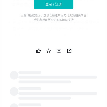
登录 / 注册
资产或每股收益不会产生重大影响
因资讯版权原因，登录长桥账户后方可浏览相关内容
感谢您对正版资讯的理解与支持
完成了一项企业重组，将九家全资拥有的英属维尔京
群岛子公司合并为全球环保投资公司（Global
Envirotech Investment）。* 重组于 2026 年 6 月
29 日生效；全球环保投资公司仍为唯一存续实体。*
此举旨在简化集团结构，降低管理成本；合并的实体
此前处于休眠状态。* 预计对截至 2026 年 12 月 31
日的净有形资产或每股收益没有重大影响。免责声
明：本新闻简报由公共技术公司（Public
Technologies，PUBT）使用生成性人工智能创建。
虽然 PUBT 努力提供准确和及时的信息，但此 AI 生
成的内容仅供参考，不应被解读为财务、投资或法律
LongbridgeAI
建议。SIIC 环境控股有限公司通过香港证券交易所
（HKex）运营的监管披露系统 IIS 发布了用于生成本
新闻简报的原始内容（参考编号：HKEX-EPS-