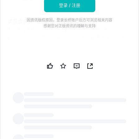
登录 / 注册
因资讯版权原因，登录长桥账户后方可浏览相关内容
美股盘前热门交易
感谢您对正版资讯的理解与支持
Sterling Infrastructure 盘前跌 6.50%。Sterling
Infrastructure 盘前跌 6.50%。近期无重要新闻；交易活
跃，资金流向明显，考虑到板块和行业趋势，该股显示出
明显的波动性，具体原因需要进一步观察。no_news
Nebius 盘前跌 6.18%。基于近期关键新闻：
1. 7 月 8 日，Nebius 宣布将 Saturn Cloud 加入其 AI 云
平台，支持客户自助部署模型微调和服务平台。此举旨在
减少客户设置工作，短期内股价波动明显，盘中跌幅达
4.57%。来源：智通财经
LongbridgeAI
2. 7 月 7 日，Nebius 的技术指标显示强劲，但高资本支
出和融资风险影响整体评级。尽管盈利电话支持增长叙