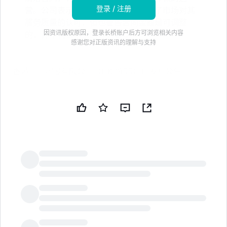
登录 / 注册
营。公司表示，这些合同的获得反映了市场对其
服务质量的认可，但也警告合同金额是可调整
因资讯版权原因，登录长桥账户后方可浏览相关内容
的，并不代表未来的财务表现
感谢您对正版资讯的理解与支持
香港庄臣控股有限公司（HK:1955）已发布公告。
香港庄臣控股报告了一系列合同获胜，进一步巩固了其在
香港公共和私营部门的影响力。Wyson Security
Services 获得了为期三年的安全保卫合同，合同金额约
为 1 亿港元，涵盖香港太空馆、天文公园、历史博物
馆、中央图书馆和石塘咀市政服务大楼等主要文化场所，
均由康乐及文化事务署管理。
LongbridgeAI
该子公司还赢得了一项为期两年、金额为 4000 万港元
的大型私人住宅综合体的安全合同，进一步拓展了其在物
业管理市场的影响力。在商业清洁方面，该集团获得了一
份来自香港一所知名教育机构的 9000 万港元合同，计