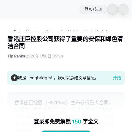
登录 / 注册
香港庄臣控股公司获得了重要的安保和绿色清洁合同
香港庄臣控股公司获得了重要的安保和绿色清
洁合同
Tip Ranks
2026年7月8日 05:08
我是 LongbridgeAI，我可以总结文章信息。
开始
香港庄臣控股（HK:1955）宣布获得重大合同，
包括为公共文化场所提供 1 亿港元的安保服务和
一项 4000 万港元的住宅安保协议。此外，它还
登录即免费解锁
150
字全文
与一家教育机构签署了一项 9000 万港元的商业
清洁合同，计划部署电动车以实现更环保的运