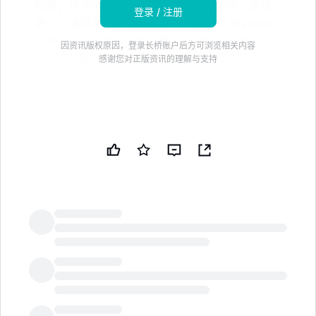
股票，供寻求类似主题投资的投资者考虑：亚马
登录 / 注册
逊，它通过其低轨道卫星互联网服务与 Starlink
竞争，并在云计算领域占据主导地位；谷歌，它
因资讯版权原因，登录长桥账户后方可浏览相关内容
在人工智能领域处于领先地位，拥有强大的 TPU
感谢您对正版资讯的理解与支持
基础设施和基于空间的数据中心项目；以及 AST
SpaceMobile，它提供使用高带宽卫星的直接卫
星通信服务
太空探索技术公司
（SPCX 6.72%），也被称为
SpaceX，是今年最受期待的首次公开募股之一。但尽管
股票开局强劲，目前交易价格已比高点低约 30%，并面
临多次未来股票锁定期到期，这将释放更多股票进入市
场。同时，该公司的 2 万亿美元估值是基于许多尚未证
明的潜在未来项目，例如在太空中建立数据中心。
LongbridgeAI
让我们来看三只与相同主题相关的股票，可能是更好的投
资选择。