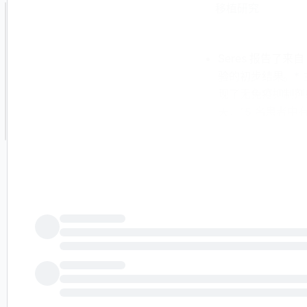
移植研究
Seres 报告了来
验的初步结果。* 主
现了无免疫抑制剂的
天，15 名患者中
天的反应者使用了
良事件；没有报告血
进 allo-HCT
闻简报由公共技术公
和及时的信息，但
Seres Therape
本新闻简报的原始内
20260708070
任。© 版权 202