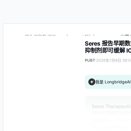
Seres 报告早期数据显示，在 MSK 试验中，SER-155 
Seres 报告早期
抑制剂即可缓解 I
PUBT
2026年7月8日 06:0
我是 Longbrid
Seres Therap
验中的早期顶线结果
临床反应，33% 
该公司正在评估下