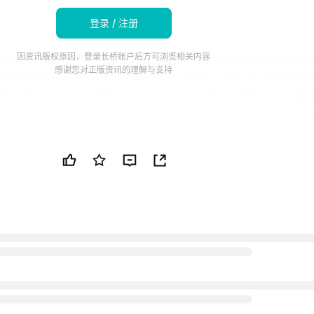
登录 / 注册
因资讯版权原因，登录长桥账户后方可浏览相关内容
自 MSK 研究者赞助的 SER-155 在免疫检查点抑制剂相关肠炎的
感谢您对正版资讯的理解与支持
要终点达成：15 名患者中有 12 名（80%）在第 15 天的腹泻
临床反应；15 名患者中有 5 名（33%）达到了缓解。* 在第 4
有 5 名（33%）维持了反应；2 名（13%）维持了缓解；其余在第 
针对胃肠的免疫抑制剂。* 到第 43 天没有报告与药物相关的严
流感染。* 公司正在评估 irEC 的下一步开发步骤；在寻求资
 中的第 2 期 SER-155 研究的同时，正在寻找合作伙伴。免责声明：
司（PUBT）使用生成性人工智能创建。虽然 PUBT 努力提供
此 AI 生成的内容仅供参考，不应被解读为财务、投资或法律建
utics Inc. 于 2026 年 7 月 08 日通过 GlobeNewswire 发布了
容（参考 ID：
0PRIMZONEFULLFEED9758603），并对此信息的内容承担全部
6 - 公共技术公司（PUBT）