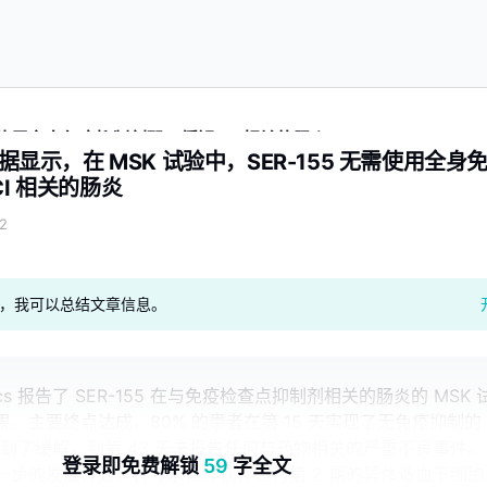
无需使用全身免疫抑制剂即可缓解 ICI 相关的肠炎
数据显示，在 MSK 试验中，SER-155 无需使用全身
CI 相关的肠炎
2
geAI，我可以总结文章信息。
eutics 报告了 SER-155 在与免疫检查点抑制剂相关的肠炎的 MSK 
。主要终点达成，80% 的患者在第 15 天实现了无免疫抑制的
达到了缓解。到第 43 天未报告任何与药物相关的严重不良事件。
登录即免费解锁
59
字全文
一步的发展计划，并寻求合作伙伴进行第 2 期的异体造血干细胞