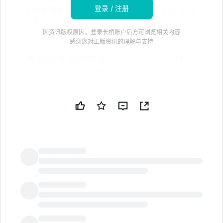
登录 / 注册
计的管理账目，预计中期业绩将在 2026 年 8 月
公布
因资讯版权原因，登录长桥账户后方可浏览相关内容
感谢您对正版资讯的理解与支持
康达国际环保预计截至 2026 年 6 月 30 日的六个月
内，归属于股东的利润将增长约 80%。* 与去年同期
归属于股东的利润 1.034 亿人民币相比。* 指导意见
反映了通过节能措施降低的运营成本、因利率和债务
降低而减少的财务成本，以及较低的其他费用和所得
税支出。* 中期业绩预计将在 2026 年 8 月公布；该
预测基于未经审计的管理账目。免责声明：本新闻简
报由公共技术公司（PUBT）使用生成性人工智能创
建。虽然 PUBT 努力提供准确和及时的信息，但此
AI 生成的内容仅供参考，不应被解读为财务、投资或
LongbridgeAI
法律建议。康达国际环保有限公司于 2026 年 7 月 8
日通过香港证券交易所（HKex）运营的监管披露系
统 IIS 发布了用于生成本新闻简报的原始内容（参考