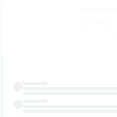
最新公告来自思考乐教育
思考乐教育集团宣布，其
859,000 股，约占
受托人持有 3700 
励。
董事会表示，目前的
励奖励的机会，反映
交易价格，指示受托
关于思考乐教育集团
思考乐教育集团是一
票代码为 1769。
习项目，并使用基于