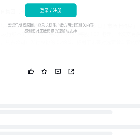
登录 / 注册
集团（HK:1769）。
股份奖励计划的受托人在 2026 年 7 月 8 日于市场上购买了
因资讯版权原因，登录长桥账户后方可浏览相关内容
感谢您对正版资讯的理解与支持
其已发行股本的 0.127%，平均价格约为每股 1.02 港元。此次交易
万股，约占公司已发行股份的 5.49%，将用于未来对选定参与者的
股价显著低估了公司的内在价值，并将此次购买视为积累股份以用
出对其业务前景和展望的信心。思考乐教育计划继续监测市场状况
人在适当时进行进一步的股份购买，并自行决定奖励规模和归属条
的更多信息
家在开曼群岛注册的教育服务提供商，股票在香港证券交易所上市
该公司在私立教育和辅导行业运营，专注于中国大陆学生的课后及相
股份的激励计划来使员工和参与者与其长期增长保持一致。