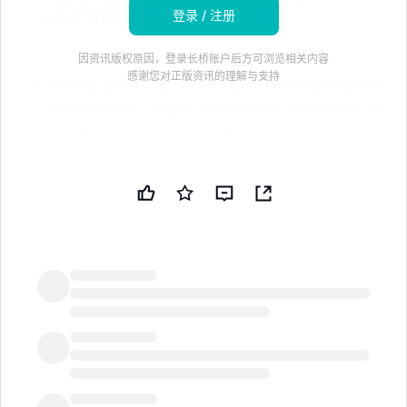
登录 / 注册
NO0013750752）得以进行
因资讯版权原因，登录长桥账户后方可浏览相关内容
感谢您对正版资讯的理解与支持
Storebrand 子公司 Storebrand Livsforsikring 获得
监管机构批准，准备与计划在奥斯陆证券交易所上市
的 ISIN NO0013750745 和 NO0013750752 相关的
前景。免责声明：本新闻简报由公共技术公司
（PUBT）使用生成性人工智能创建。虽然 PUBT 努
力提供准确和及时的信息，但此 AI 生成的内容仅供
参考，不应被解读为财务、投资或法律建议。
Storebrand ASA 于 2026 年 7 月 08 日通过 Cision
发布了用于生成本新闻简报的原始内容（参考 ID：
202607080719BITN__
UKPR
NO_20260708-BIT-
6696-0），并对此信息承担全部责任。© 版权
LongbridgeAI
2026 - 公共技术公司（PUBT）