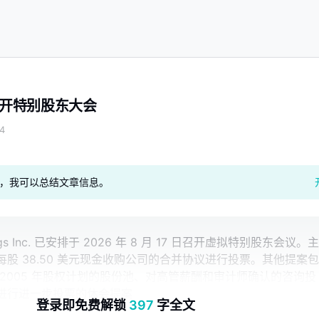
布召开特别股东大会
4
geAI，我可以总结文章信息。
dings Inc. 已安排于 2026 年 8 月 17 日召开虚拟特别股东会议。主
股 38.50 美元现金收购公司的合并协议进行投票。其他提案包
2005 年股权计划的股份池、对高管薪酬和审计师确认的咨询投
进行进一步投票的休会提案
登录即免费解锁
397
字全文