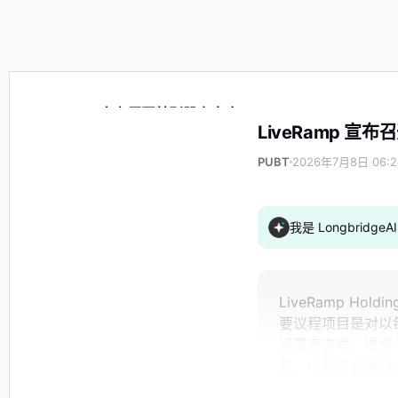
LiveRamp 宣布召开特别股东大会
LiveRamp 宣
PUBT
2026年7月8日 06:2
我是 Longbrid
LiveRamp Hol
要议程项目是对以每
括董事选举、增加 
票，以及在必要时