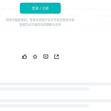
登录 / 注册
于 2026 年 8 月 17 日召开虚拟特别股东大会。* 投票将决定是否通
，LiveRamp 将以每股 38.5 美元的现金被收购。* 投票还包
因资讯版权原因，登录长桥账户后方可浏览相关内容
需要时征集更多投票、董事选举以及增加 2005 年股权计划的股
感谢您对正版资讯的理解与支持
括对高管薪酬的咨询投票、对 KPMG 作为 2027 财年的审计师
并相关的高管薪酬的咨询投票。免责声明：本新闻简报由公共技
生成性人工智能创建。尽管 PUBT 努力提供准确和及时的信息，
参考，不应被解读为财务、投资或法律建议。LiveRamp Holdin
6 年 7 月 08 日发布了用于生成本新闻简报的原始内容，并对其中包
版权 2026 - 公共技术公司（PUBT）原始文件：这里