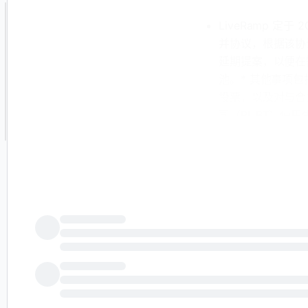
LiveRamp 定
并协议，根据该协议
延期提案，以便在
池。* 其他事项包
投票，以及对与合
司（PUBT）使用
AI 生成的内容仅供
Inc. 于 202
息负全部责任。© 