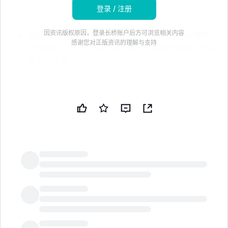
登录 / 注册
因资讯版权原因，登录长桥账户后方可浏览相关内容
北京 Airdoc 于 7 月 8 日回购了 40,300 股 H 股作
感谢您对正版资讯的理解与支持
为库藏股，支付了 437,088 港元，每股价格在 10.64
至 10.94 港元之间。* 没有股份被回购以进行注销。
* 除库藏股外的已发行 H 股减少至 101,128,113 股；
库藏股增加至 2,439,900 股。免责声明：本新闻简
报由公共技术公司（PUBT）使用生成性人工智能创
建。虽然 PUBT 努力提供准确和及时的信息，但此
AI 生成的内容仅供参考，不应被解读为财务、投资或
法律建议。北京 Airdoc 科技有限公司通过香港证券
交易所（HKex）运营的监管披露系统 IIS 发布了用于
生成本新闻简报的原始内容（参考编号：HKEX-
EPS-20260708-12238221），并对此信息的内容承
LongbridgeAI
担全部责任。© 版权 2026 - 公共技术公司
（PUBT）