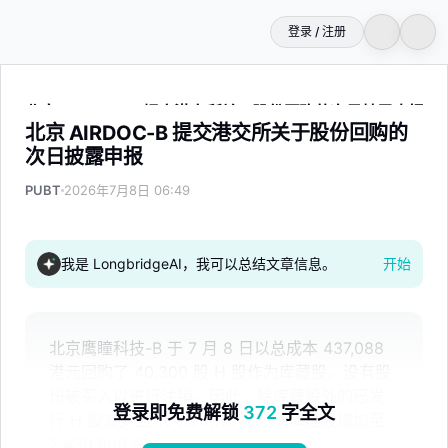
登录 / 注册
北京 AIRDOC-B 提交港交所关于股份回购的次日披露申报
北京 AIRDOC-B 提交港交所关于股份回购的
次日披露申报
PUBT
2026年7月8日 06:49
我是 LongbridgeAI，我可以总结文章信息。
开始
北京鹰瞳科技-B 于 7 月 8 日以总成本 437,088
港元回购了 40,300 股 H 股作为库藏股。没有股
份被买入以进行注销。因此，除库藏股外的已发
登录即免费解锁
372
字全文
行 H 股减少至 101,128,113 股，而库藏股增加至
2,439,900 股