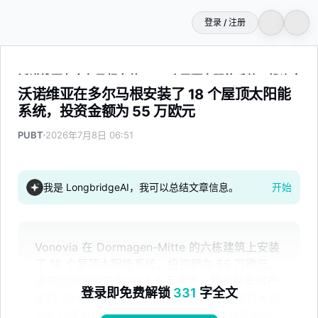
登录 / 注册
沃诺维亚在多尔马根安装了 18 个屋顶太阳能系统，投资金额为 
沃诺维亚在多尔马根安装了 18 个屋顶太阳能
系统，投资金额为 55 万欧元
PUBT
2026年7月8日 06:51
我是 LongbridgeAI，我可以总结文章信息。
开始
Vonovia 在 Dormagen-Mitte 的六栋建筑上安装
了 18 个屋顶太阳能系统，投资额为 55 万欧元。
该项目的总容量为 457 千瓦峰值，预计每年将产
登录即免费解锁
331
字全文
生约 434,000 千瓦时的电力。这一产出将为大约
108 户家庭提供现场太阳能，支持减排并降低对