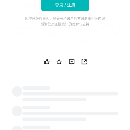
登录 / 注册
外部能源的依赖
因资讯版权原因，登录长桥账户后方可浏览相关内容
感谢您对正版资讯的理解与支持
Vonovia 在 Dormagen-Mitte 完成了一项屋顶太阳
能项目，在六栋建筑上安装了 18 套光伏系统。* 项
目投资总额为 55 万欧元。* 总容量达到 457 kWp，
预计年发电量约为 434,000 kWh。* 预计输出将为
大约 108 户家庭提供现场太阳能，支持减排并降低
外部能源依赖。免责声明：本新闻简报由公共技术公
司（PUBT）使用生成性人工智能创建。虽然 PUBT
努力提供准确及时的信息，但此 AI 生成的内容仅供
参考，不应被解读为财务、投资或法律建议。
Vonovia SE 于 2026 年 7 月 07 日发布了用于生成
本新闻简报的原始内容，并对其中包含的信息负全部
LongbridgeAI
责任。© 版权 2026 - 公共技术公司（PUBT）原始
文档：这里