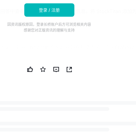
登录 / 注册
查看更多来自 StockTitan 的信息。将 StockTitan 添加
因资讯版权原因，登录长桥账户后方可浏览相关内容
感谢您对正版资讯的理解与支持
--（Newsfile Corp. -2026 年 7 月 8 日）- EraNova
V: NOVA）（OTCQB: STXPF）（"EraNova"或"公司"）很高兴提供
划的更新，该计划现已在其 100% 拥有的、位于不列颠哥伦比亚省
0 公顷 Ruby Creek 物业上展开。
—继续在 Ruby Creek 上建立高质量钻探目标的管道，"EraN
edith Eades 表示。"虽然 Adanac 钼项目正在推进至符合 NI 
济评估，我们的勘探团队继续展示该物业更广泛的区域潜力。每个勘
大型、高潜力矿床系统的理解。"