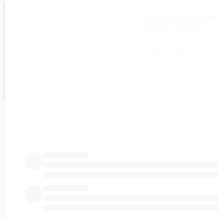
在谷歌搜索和人工智能回答中
选来源 · 打开谷歌
在谷歌上添加
加拿大不列颠哥伦比亚省温哥华 
Metals Inc.（TSX
2026 年夏季勘探计
Atlin 附近的 29,70
"我们本季的目标很简单—
的总裁兼首席执行官 Mer
101 标准的初步经
节都增加了我们对这个
2026 年勘探计划