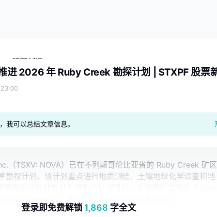
STXPF 股票新闻
s 推进 2026 年 Ruby Creek 勘探计划 | STXPF 股
23:00
geAI，我可以总结文章信息。
ls Inc.（TSXV: NOVA）已在不列颠哥伦比亚省的 Ruby Creek 矿区
年夏季勘探计划。该计划重点进行地质测绘、土壤地球化学调查和地
现有的矿化趋势并生成新的钻探目标。这项勘探工作与 Adana
评估进展相辅相成，旨在展示该资产的区域规模潜力
登录即免费解锁
1,868
字全文