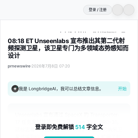
登录 / 注册
08:18 ET Unseenlabs 宣布推出其第二代射频探测卫
08:18 ET Unseenlabs 宣布推出其第二代射
频探测卫星，该卫星专门为多领域态势感知而
设计
prnewswire
2026年7月8日 07:20
我是 LongbridgeAI，我可以总结文章信息。
开始
Unseenlabs 宣布通过 SpaceX 的 Transporter-
17 任务发射其第二代卫星（Gen 2），BRO-31。
登录即免费解锁
514
字全文
这标志着一个技术里程碑，从约 15 公斤的纳米卫
星过渡到约 150 公斤的微卫星。Gen 2 扩展了射