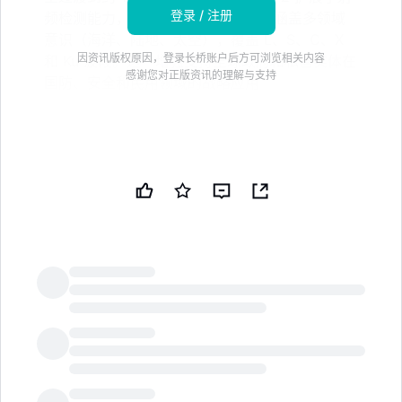
登录 / 注册
频检测能力，不仅限于海洋监视，还涵盖多领域
意识（海洋、陆地、太空），覆盖 L、S、C、X
因资讯版权原因，登录长桥账户后方可浏览相关内容
和 Ku 波段。这一增强支持全球政府和私营实体在
感谢您对正版资讯的理解与支持
国防、安全和民用领域的战略应用
/PRNewswire/ -- Unseenlabs 宣布启动其新一代卫星
（第二代），并扩展其基于空间的射频捕获能力：从针对
海洋空间的监测扩展到涵盖海洋、陆地和太空的更全面的
多领域监测。这一新一代卫星增强了 Unseenlabs 提供可
用数据和情报的能力，帮助全球客户在日益复杂的操作和
地缘政治环境中做出明智的决策。
继续阅读
LongbridgeAI
Unseenlabs 的标志