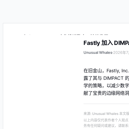
Fastly 加入 DIMPACT，合作推进数字可持续发展
Fastly 加入 
Unusual Whales
2026年7
在旧金山，Fastly,
露了其与 DIMPA
学的策略，以减少数字
献了宝贵的边缘网络
来源
:
Unusual Whales
本文
以上内容仅代表作者个人观点
务有任何疑问或建议，请联系