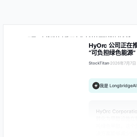
HyOrc 公司正在推进首个欧洲商业废料转甲醇模块的制造，以应
HyOrc 公司
“可负担绿色能源” 
StockTitan
2026年7月7日 
我是 Longbrid
HyOrc Corpo
转化为甲醇设施在制
吨绿色甲醇。这个
决方案能够减少排