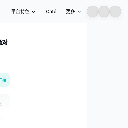
平台特色
Café
更多
Longbridge
场对
开始
物
1
解