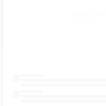
在谷歌搜索和人工智能回答中
选来源 · 打开谷歌
在谷歌上添加
休斯顿，2026 年 7 月
今天宣布其首个模块
的实际制造正在积极推
件正在顺利进行，公
该初始商业模块旨在快
（RDF），转化为每天
台的关键商业示范。
这一制造里程碑与全
航运和工业客户越来