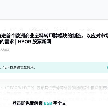
对市场对 “可负担绿色能源” 的需求 | HYOR 股票新闻
正在推进首个欧洲商业废料转甲醇模块的制造，以应对市
的需求 | HYOR 股票新闻
23:03
geAI，我可以总结文章信息。
ration（OTCQB: HYOR）宣布其位于葡萄牙波尔图的首个模块化废
造方面取得了重大进展。该模块每天处理 3 吨衍生燃料，生产 
里程碑与市场对可负担的清洁能源解决方案的需求相一致，这些
登录即免费解锁
658
字全文
放和运营成本，而无需依赖绿色溢价