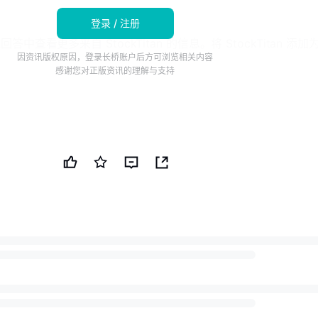
登录 / 注册
查看更多来自 StockTitan 的信息。将 StockTitan 添加
因资讯版权原因，登录长桥账户后方可浏览相关内容
感谢您对正版资讯的理解与支持
 8 日（环球新闻通讯社）-- HyOrc Corporation（OTCQB: H
化废物转化为甲醇设施在前往葡萄牙波尔图的制造进展显著。工厂
进，主要工艺容器、控制系统、ORC 模块、管道组件和关键机
司正朝着最终组装、测试和发货的目标迈进。
速、即插即用地部署，设计用于每天处理约 3 吨的衍生燃料
最多 1 吨的绿色甲醇。这一部署作为 HyOrc 集成的高效废物转
球市场动态的根本转变直接相关。正如《金融时报》最近报道的那
越需要以引人注目的基本经济学和严格的减排为驱动的清洁能源解