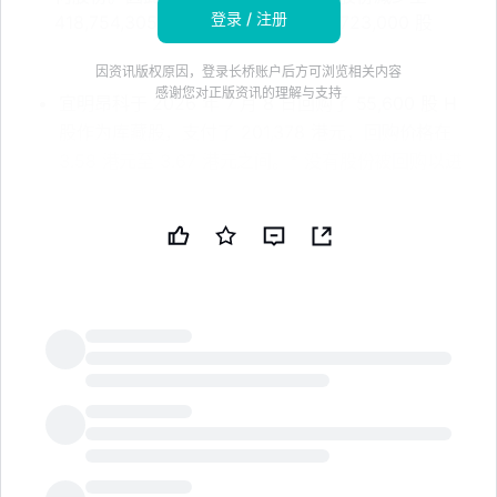
登录 / 注册
418,754,305 股，而库存股增加至 1,723,000 股
因资讯版权原因，登录长桥账户后方可浏览相关内容
感谢您对正版资讯的理解与支持
宜明昂科于 2026 年 7 月 8 日回购了 55,600 股 H
股作为库藏股，支付了 201,378 港元，回购价格在
3.58 港元至 3.67 港元之间。* 没有股份被回购以进
行注销；总回购/注销股份：55,600。* 除库藏股外
的已发行股份减少至 418,754,305；库藏股增加至
1,723,000。免责声明：本新闻简报由公共技术公司
（PUBT）使用生成性人工智能创建。尽管 PUBT 努
力提供准确和及时的信息，但此 AI 生成的内容仅供
参考，不应被解读为财务、投资或法律建议。宜明昂
科生物制药（上海）有限公司通过香港证券交易所
（HKex）运营的监管披露系统 IIS 发布了用于生成本
LongbridgeAI
新闻简报的原始内容（参考 ID：HKEX-EPS-
20260708-12238293），并对此信息的内容承担全
部责任。© 版权 2026 - 公共技术公司（PUBT）