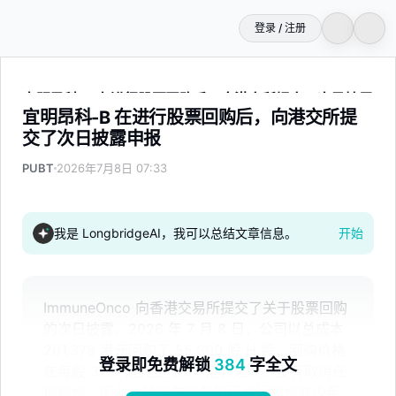
登录 / 注册
宜明昂科-B 在进行股票回购后，向港交所提交了次日披露申
宜明昂科-B 在进行股票回购后，向港交所提
交了次日披露申报
PUBT
2026年7月8日 07:33
我是 LongbridgeAI，我可以总结文章信息。
开始
ImmuneOnco 向香港交易所提交了关于股票回购
的次日披露。2026 年 7 月 8 日，公司以总成本
201,378 港元回购了 55,600 股 H 股，回购价格
登录即免费解锁
384
字全文
在每股 3.58 港元至 3.67 港元之间。没有取消任
何股份。因此，除库存股外的已发行股份减少至