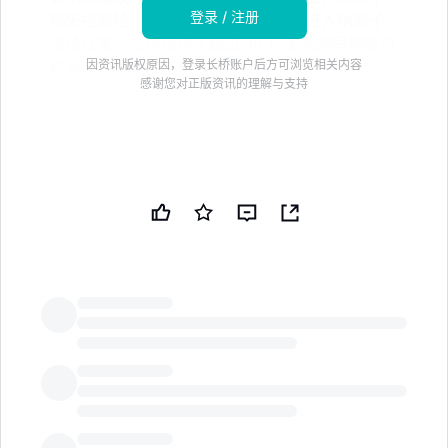
登录 / 注册
热失控风险，并简化了安装过程。自进入钠离子
市场以来，公司报告了超过 10 亿美元的早期客户
因资讯版权原因，登录长桥账户后方可浏览相关内容
机会
感谢您对正版资讯的理解与支持
在 Google 搜索和 AI 回答中查看更多来自 StockTitan
的信息。将 StockTitan 添加为首选来源 · 打开 Google
在 Google 上添加
新的非锂平台扩展了 ESS 科技产品组合，增加了美国公
司的可寻址市场
俄勒冈州威尔逊维尔 --（商业资讯）--ESS Tech, Inc.
（纽约证券交易所代码：GWH）（“ESS” 或 “公司”），
LongbridgeAI
一家领先的非锂能源存储解决方案提供商，今天宣布推出
ESS Bridge™，这是一种模块化钠离子电池储能系统
（BESS），旨在为公用事业、人工智能驱动的数据中