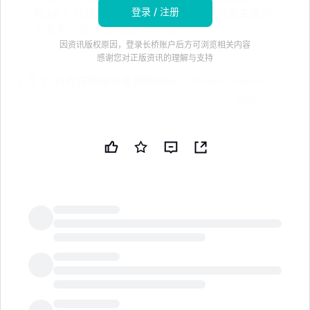
登录 / 注册
和.NET 代理框架。活动面向初学者和经验丰富的
开发者，提供现场演示和资源
因资讯版权原因，登录长桥账户后方可浏览相关内容
感谢您对正版资讯的理解与支持
7 月 17 日的直播将涵盖氛围编码、GitHub Copilot、
Google Antigravity、向量数据库和.NET 代理框架
, /PRNewswire/ -- GAPVelocity AI，Growth
Acceleration Partners (GAP) 的人工智能现代化业务部
门，今天宣布将于 2026 年 7 月 17 日上午 9:00（东部
时间）在 Twitch 和 YouTube 上举办由 Jeff Fritz
(@csharpfritz) 主持的免费直播开发者活动 "更聪明地编
码，更快地交付"。
LongbridgeAI
继续阅读
与 Jeff Fritz 一起更聪明地编码