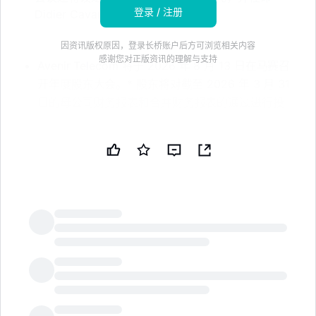
登录 / 注册
Didier Cavanié 为独立董事
因资讯版权原因，登录长桥账户后方可浏览相关内容
感谢您对正版资讯的理解与支持
Avenir Telecom 将于 2026 年 8 月 13 日在马赛召
开年度股东大会。* 股东将对截至 2026 年 3 月 31
日的母公司财务报表和合并财务报表的通过进行投
票。* 管理层提议将 454 万欧元的亏损分配至留存
收益，不进行分红。* 还将对关联方协议、执行薪酬
政策以及首席执行官的年度薪酬进行投票。* 会议还
将设定董事年费为 60,000 欧元，并任命 Didier
Cavanié 为独立董事。免责声明：本新闻简报由公共
技术公司（PUBT）使用生成性人工智能创建。尽管
PUBT 努力提供准确和及时的信息，但此 AI 生成的
内容仅供参考，不应被解读为财务、投资或法律建
LongbridgeAI
议。Avenir Télécom SA 于 2026 年 7 月 08 日发
布了用于生成本新闻简报的原始内容，并对此信息承
担全部责任。© 版权 2026 - 公共技术公司