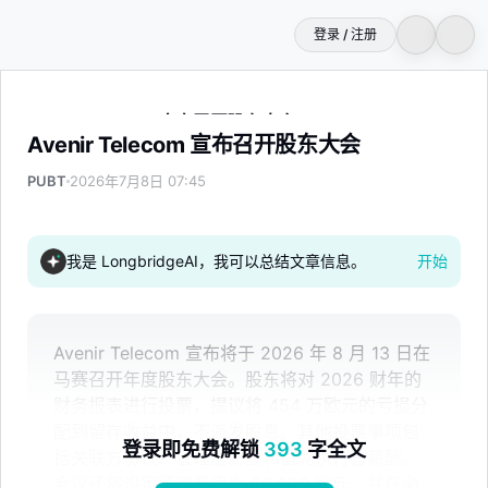
登录 / 注册
Avenir Telecom 宣布召开股东大会
Avenir Telecom 宣布召开股东大会
PUBT
2026年7月8日 07:45
我是 LongbridgeAI，我可以总结文章信息。
开始
Avenir Telecom 宣布将于 2026 年 8 月 13 日在
马赛召开年度股东大会。股东将对 2026 财年的
财务报表进行投票，提议将 454 万欧元的亏损分
配到留存收益中，不派发股息。其他投票事项包
登录即免费解锁
393
字全文
括关联方协议、管理层薪酬和首席执行官薪酬。
会议还将设定董事费用为 60,000 欧元，并任命