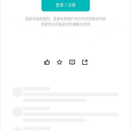
登录 / 注册
因资讯版权原因，登录长桥账户后方可浏览相关内容
Sify Technologies 将于 2026 年 7 月 15 日公布截
感谢您对正版资讯的理解与支持
至 2026 年 6 月 30 日的未经审计的国际财务报告准
则（IFRS）业绩。* 电话会议定于 2026 年 7 月 15
日上午 8:30（东部时间）；网络直播可通过 这里 观
看。* 网络直播回放可在 2026 年 7 月 29 日之前获
取。免责声明：本新闻简报由公共技术（PUBT）使
用生成性人工智能创建。虽然 PUBT 努力提供准确和
及时的信息，但此 AI 生成的内容仅供参考，不应被
解读为财务、投资或法律建议。Sify Technologies
Limited 于 2026 年 7 月 08 日通过
GlobeNewswire 发布了用于生成本新闻简报的原始
内容（参考 ID：
LongbridgeAI
202607080856PRIMZONEFULLFEED9758982），
并对此信息的内容承担全部责任。© 版权 2026 - 公
共技术（PUBT）