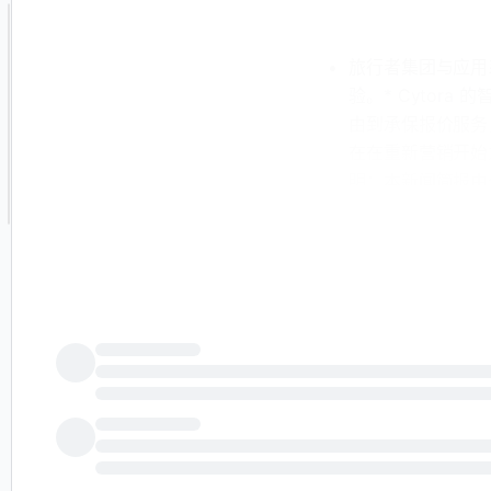
旅行者集团与应用
验。* Cytora
由到承保报价服务
在在重新营销开始
明：本新闻简报由公
提供准确和及时的
律建议。旅行者集团
对其中包含的信息承
这里