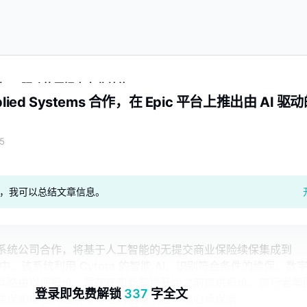
推出由 AI 驱动的无提交商业续约
ied Systems 合作，在 Epic 平台上推出由 AI 驱
5
geAI，我可以总结文章信息。
系统公司合作，将基于人工智能的无提交商业保险续保集成到
c 平台中。该系统利用 Cytora 的智能 AI，识别符合条件的续保，数
其路由以便报价，旨在在重新营销开始之前提供报价。旅行者集
登录即免费解锁
337
字全文
续保和增强代理商参与度的倡议的首个核心承保商