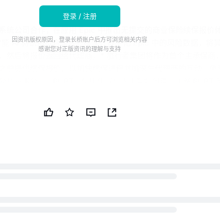
登录 / 注册
系统公司合作，在应用 Epic 中推出无提交的商业保险续保报价
因资讯版权原因，登录长桥账户后方可浏览相关内容
 的智能 AI 将识别符合条件的续保，数字化 Epic 中的风险数据，将
感谢您对正版资讯的理解与支持
，然后将报价返回给代理商。* 旅行者集团将作为首个主承保商
之前提供续保报价，以加快续保进程并加深与代理商的互动。免
共技术公司（PUBT）使用生成性人工智能创建。虽然 PUBT 
信息，但此 AI 生成的内容仅供参考，不应被解读为财务、投资
于 2026 年 7 月 8 日发布了用于生成本新闻简报的原始内容
担全部责任。© 版权 2026 - 公共技术公司（PUBT）原始文