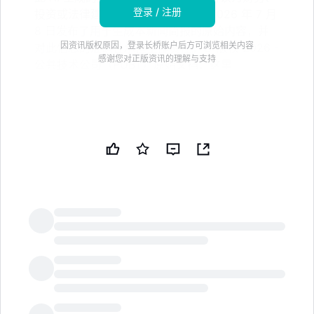
登录 / 注册
投资或法律建议。Worldline SA 于 2026 年 7 月
8 日发布了用于生成本新闻简报的原始内容，并
因资讯版权原因，登录长桥账户后方可浏览相关内容
对此信息的准确性承担全部责任。© 版权 2026 -
感谢您对正版资讯的理解与支持
公共技术公司（PUBT）原始文档：这里
千禧国际管理公司披露其在 Worldline 股份中的净空
头头寸为 0.56%。免责声明：本新闻简报由公共技术
公司（PUBT）使用生成性人工智能创建。尽管
PUBT 努力提供准确和及时的信息，但此 AI 生成的
内容仅供参考，不应被解读为财务、投资或法律建
议。Worldline SA 于 2026 年 7 月 8 日发布了用于
生成本新闻简报的原始内容，并对其中的信息承担全
部责任。© 版权 2026 - 公共技术公司（PUBT）原
LongbridgeAI
始文档：这里