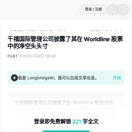
登录 / 注册
千禧国际管理公司披露了其在 Worldline 股票中的净空头头寸
千禧国际管理公司披露了其在 Worldline 股票
中的净空头头寸
PUBT
2026年7月8日 08:46
我是 LongbridgeAI，我可以总结文章信息。
开始
千禧国际管理公司披露了在 Worldline 股份中持
有 0.56% 的净空头头寸。免责声明：本新闻简报
由公共技术公司（PUBT）使用生成性人工智能创
登录即免费解锁
221
字全文
建。虽然 PUBT 努力提供准确和及时的信息，但
此 AI 生成的内容仅供参考，不应被解读为财务、