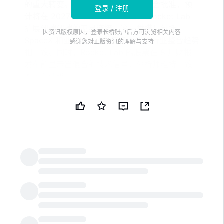
的重大转变。该交易已获得双方董事会批准，预
登录 / 注册
计将在 2027 年中期完成，旨在将 Rocket Lab
扩展到端到端的卫星连接。这一举措与包括
因资讯版权原因，登录长桥账户后方可浏览相关内容
SpaceX 和亚马逊在内的竞争对手的行业整合趋势
感谢您对正版资讯的理解与支持
相一致。同时，Rocket Lab 的股票在 8 月财报
发布前显示出混合的技术信号，分析师维持一致
的买入评级
火箭实验室公司
(NASDAQ: RKLB) 提议以 $80 亿收购
Iridium Communications Inc.
(NASDAQ: IRDM)，这突
显了卫星和太空连接行业日益增长的整合和垂直整合趋
势，
Counterpoint
表示。
在六月，火箭实验室同意以每股 54 美元的现金和股票交
LongbridgeAI
易收购所有未流通的 Iridium 股份，估值约为 80 亿美
元。Iridium 的股东将获得 27 美元现金和火箭实验室的
股票，两家公司董事会已一致批准该交易。