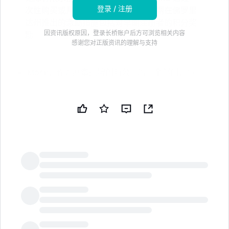
登录 / 注册
次性购买或月度合同提供该设备，初期在佛罗里
达州推出的激励措施包括对早期注册者的积分奖
因资讯版权原因，登录长桥账户后方可浏览相关内容
励
感谢您对正版资讯的理解与支持
Moen，作为财富品牌创新公司的一个部门，与
Stand Insurance 合作，将其 Flo Shutoff 漏水检测
设备与直接的房主保险折扣相结合。* 该计划将活跃
设备的使用与承保挂钩；老房子保单持有者可以通过
激活 Flo 来免除有限水损失附加条款的要求。*
Moen Flo 监测水压和水流，在发生灾难性漏水或管
道破裂时触发自动主阀关闭。* Stand 的保单持有者
可以选择一次性购买设备和安装，或以每月低于 25
美元的价格捆绑 36 个月的合同。* 在佛罗里达州推
LongbridgeAI
出时，Stand 将为前 500 名注册者提供 49 美元的
订阅激活费用抵扣。免责声明：本新闻简报由公共技
术公司（PUBT）使用生成性人工智能创建。虽然