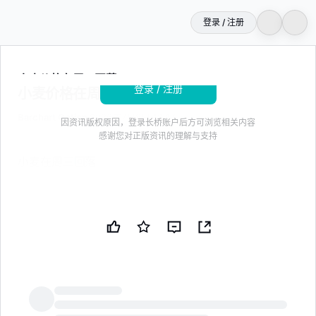
登录 / 注册
登录即免费解锁
7
字全文
小麦价格在周三回落
登录 / 注册
小麦价格在周三回落
Barchart Option
2026年7月8日 12:17
因资讯版权原因，登录长桥账户后方可浏览相关内容
感谢您对正版资讯的理解与支持
小麦在周三回落