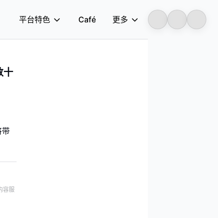
平台特色
Café
更多
Longbridge
数十
将带
内容服