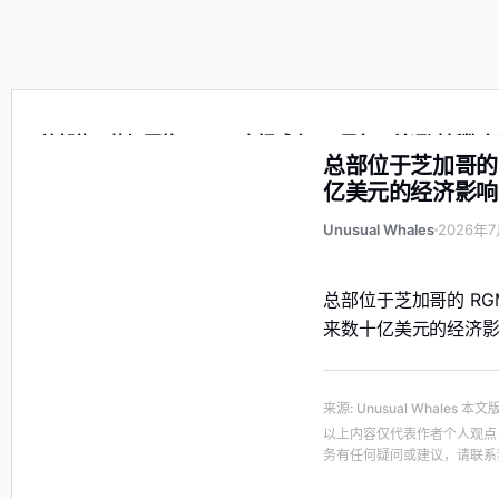
总部位于芝加哥的 RGMA 庆祝成立 47 周年，并通过新
总部位于芝加哥的 
亿美元的经济影响
Unusual Whales
2026年7
总部位于芝加哥的 RG
来数十亿美元的经济
来源
:
Unusual Whales
本文
以上内容仅代表作者个人观点
务有任何疑问或建议，请联系