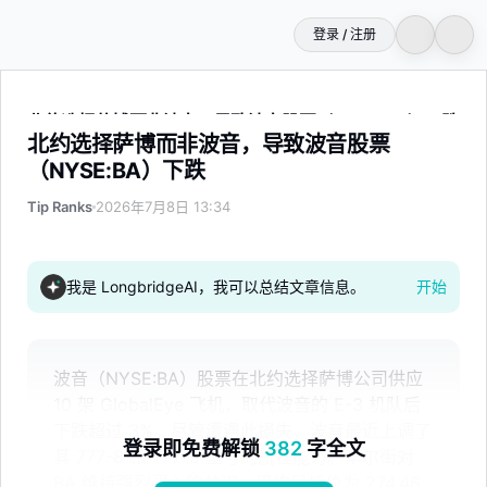
登录 / 注册
北约选择萨博而非波音，导致波音股票（NYSE:BA）下跌
北约选择萨博而非波音，导致波音股票
（NYSE:BA）下跌
Tip Ranks
2026年7月8日 13:34
我是 LongbridgeAI，我可以总结文章信息。
开始
波音（NYSE:BA）股票在北约选择萨博公司供应
10 架 GlobalEye 飞机，取代波音的 E-3 机队后
下跌超过 3%。尽管遭遇此损失，波音最近上调了
登录即免费解锁
382
字全文
其 777-8 和 777-9 型号的航程能力。华尔街对
BA 维持强烈买入的共识，平均目标价为 274.46