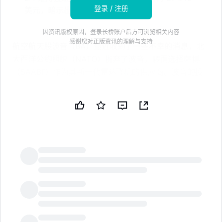
登录 / 注册
美元，暗示出显著的上涨潜力
因资讯版权原因，登录长桥账户后方可浏览相关内容
感谢您对正版资讯的理解与支持
航空航天股波音（BA）最近收到了一些不幸的消息，北
大西洋公约组织（NATO）抛弃了波音，转而选择萨博
（SAABF）作为其新一代雷达飞机的供应商。波音的投
资者对此消息反应不佳，导致波音股票在周三下午的交易
中下跌超过 3%。
7 月 4 日促销 - 70% 折扣
通过 TipRanks Premium 解锁强大的投资工具和数
据驱动的洞察，以便做出更自信的投资决策。
通过 TipRanks 的智能投资者通讯发现顶级股票推荐
LongbridgeAI
和新的投资机会。
据报道，北约计划从萨博购买 10 架 GlobalEye 飞机，