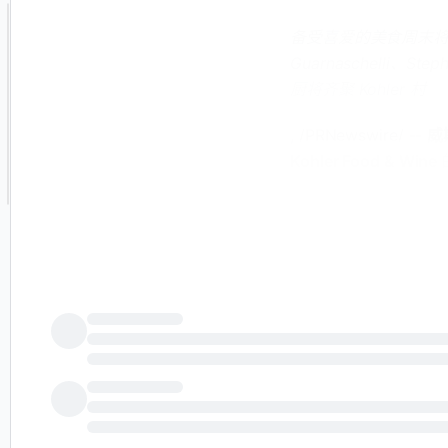
备受喜爱的美食周末将于 20
Guarnaschelli、Ste
厨将齐聚 Kohler 村
, /PRNewswire/ --
威
Kohler Food & Wine
度活动定于 10 月 
Florence、Alex Guar
Dan Jacobs。
继续阅读
Kohler Food & Wine
Tyler Florence 头像