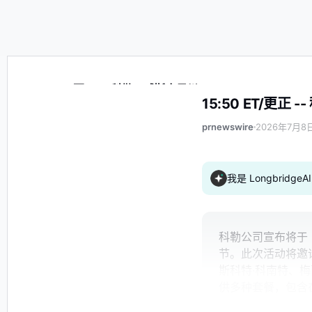
15:50 ET/更正 -- 科勒，威斯康星州/
15:50 ET/更正
prnewswire
2026年7月8日
我是 Longbrid
科勒公司宣布将于 20
节。此次活动将邀
斯科特·科南特、梅
供多种套餐，包含