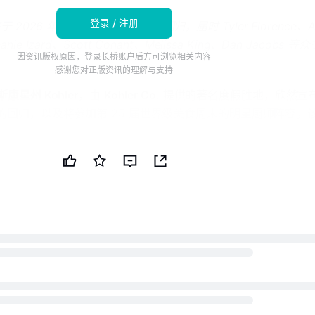
登录 / 注册
26 年 10 月 22 日至 25 日回归，届时 Tyler Florence、A
phanie Izard、Scott Conant、Melissa King、Dan Jacobs 等
因资讯版权原因，登录长桥账户后方可浏览相关内容
感谢您对正版资讯的理解与支持
斯康星州 Kohler
，由
Kohler Co.
提供的著名度假胜地，欣然宣
的回归，以及将参加第 25 届世界级美食周末的明星厨师阵容。
22 日至 25 日举行，将迎来一批备受赞誉的烹饪明星，包括
Tyler
naschelli、Stephanie Izard、Scott Conant、Melissa King 和