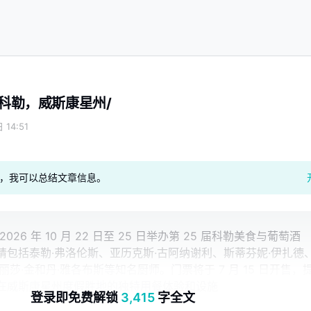
 -- 科勒，威斯康星州/
 14:51
geAI，我可以总结文章信息。
26 年 10 月 22 日至 25 日举办第 25 届科勒美食与葡萄酒
请包括泰勒·弗洛伦斯、亚历克斯·古阿纳谢利、斯蒂芬妮·伊扎德
丽莎·金和丹·雅各布斯等知名厨师。门票将于 7 月 15 日开售，
在威斯康星州度假胜地的独特用餐体验和设施
登录即免费解锁
3,415
字全文