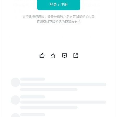
登录 / 注册
用质量等风险下的增长潜力。本文旨在帮助投资
者评估这些机会是否与他们在不断变化的宏观经
因资讯版权原因，登录长桥账户后方可浏览相关内容
济压力下的投资策略相符
感谢您对正版资讯的理解与支持
社会保障信托基金预计将在 2032 年耗尽，这种截止日
期可能会重新调整美国金融部门的风险。更高的政府借
贷、对国债市场的压力以及利率的变化都可能影响银行、
保险公司和贷款的定价和认知。本文探讨了这一背景对投
资者可能意味着什么，并突出了我们美国金融部门股票筛
选器中目前在健康、价值和增长潜力方面表现良好的 3
只股票。目标是帮助您判断这些机会是否符合您的投资策
略，或是应当避免的选择。
LongbridgeAI
FirstSun Capital Bancorp (FSUN)
概述：
FirstSun Capital Bancorp 是一家总部位于丹佛