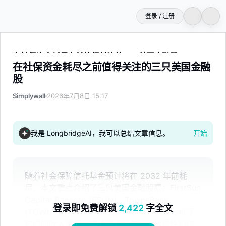
登录 / 注册
在社保资金耗尽之前值得关注的三只美国金融股
在社保资金耗尽之前值得关注的三只美国金融
股
Simplywall
2026年7月8日 15:17
我是 LongbridgeAI，我可以总结文章信息。
开始
随着社会保障信托基金预计将在 2032 年前耗
尽，本文重点介绍了三只美国金融股票：FirstSun
Capital Bancorp (FSUN)、TowneBank
登录即免费解锁
2,422
字全文
(TOWN) 和 Radian Group (RDN)。文章分析了
它们的收入来源、市场资本和在利率敏感性和信