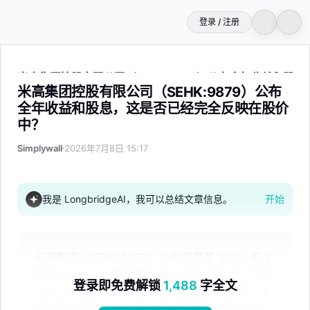
登录 / 注册
米高集团控股有限公司（SEHK:9879）公布全年收益和股
米高集团控股有限公司（SEHK:9879）公布
全年收益和股息，这是否已经完全反映在股价
中？
Simplywall
2026年7月8日 15:17
我是 LongbridgeAI，我可以总结文章信息。
开始
米高集团（SEHK:9879）公布了截至 2026 年 3
月的全年业绩，销售额为 61.8 亿元人民币，净收
登录即免费解锁
1,488
字全文
入为 3.735 亿元人民币，并提出了分红建议。尽
管盈利增长强劲，达到 21.5%，但该股票的市盈