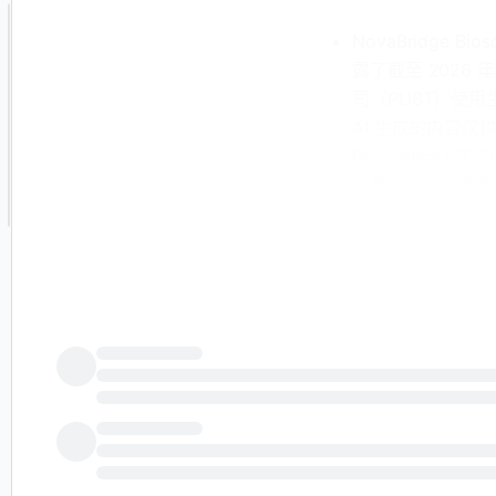
NovaBridge B
露了截至 2026
司（PUBT）使用
AI 生成的内容仅
Biosciences
收集、分析和检索系
0002024011-
技术公司（PUB