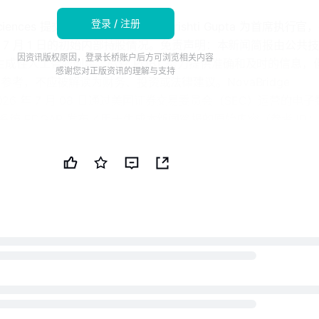
登录 / 注册
iosciences 提交了一份表格 3，任命 Srishti Gupta 为首席执行
 年 7 月 1 日的初始内部持股情况。免责声明：本新闻简报由公共
因资讯版权原因，登录长桥账户后方可浏览相关内容
生成性人工智能创建。尽管 PUBT 努力提供准确和及时的信息，
感谢您对正版资讯的理解与支持
供参考，不应被解读为财务、投资或法律建议。NovaBridge
 于 2026 年 7 月 08 日通过美国证券交易委员会（SEC）运营的电
统 EDGAR 发布了用于生成本新闻简报的原始内容（参考 ID：
26-000004），并对此信息的内容承担全部责任。© 版权 2026 - 
T）原始文档：这里