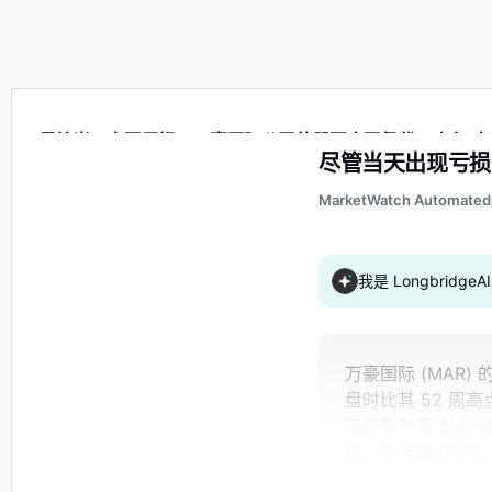
尽管当天出现亏损，万豪国际公司的股票表现仍优于竞争对
尽管当天出现亏损
MarketWatch Automated
我是 Longbrid
万豪国际 (MAR)
盘时比其 52 周
于竞争对手 Air
跌。交易量仍低于 