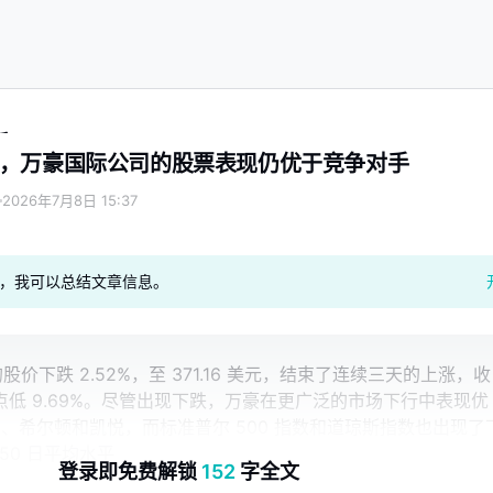
手
，万豪国际公司的股票表现仍优于竞争对手
2026年7月8日 15:37
geAI，我可以总结文章信息。
 的股价下跌 2.52%，至 371.16 美元，结束了连续三天的上涨，收
高点低 9.69%。尽管出现下跌，万豪在更广泛的市场下行中表现优
bnb、希尔顿和凯悦，而标准普尔 500 指数和道琼斯指数也出现了
50 日平均水平
登录即免费解锁
152
字全文