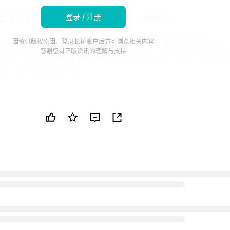
登录 / 注册
 自动生成，使用了 Automated Insights 的技术。
t International Inc.，股票代码：MAR）周三股价下跌 2.52%
因资讯版权原因，登录长桥账户后方可浏览相关内容
感谢您对正版资讯的理解与支持
体表现不佳，标准普尔 500 指数下跌 0.28%，至 7482.71 点，
%，至 52348.39 点。
续三天的上涨趋势。
2 周高点 410.98 美元低了 9.69%，该高点是在 6 月 15 
周三表现不一，爱彼迎公司（Airbnb Inc. Cl A，股票代码
 142.95 美元，希尔顿全球控股公司（Hilton Worldwide Hold
下跌 2.34%，至 333.13 美元，凯悦酒店公司（Hyatt Hotels
下跌 2.98%，至 187.40 美元。
 50 天平均交易量 150,000 低了 136,026。