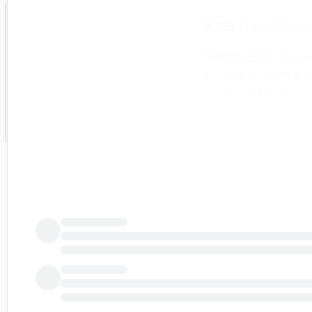
本文由 MarketWatch
万豪国际公司（Marriot
371.16 美元，股市整
工业平均指数下跌 1.09
该股的下跌终止了连
万豪国际公司的股价比其 5
的。
与一些竞争对手相比，该股
ABNB）下跌 3.93%，至
Inc.，股票代码：HLT）
Corp.，股票代码：H）
交易量（140,000）比其