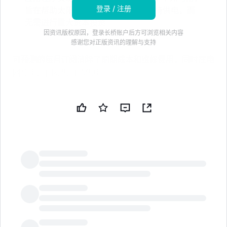
登录 / 注册
旨在帮助太阳能用户在暴风雨期间维持供电，而
无需进行重大资本投资
因资讯版权原因，登录长桥账户后方可浏览相关内容
感谢您对正版资讯的理解与支持
可预测的每月订阅消除了前期成本和维修费用，同时在电
网停电期间提供自动供电。
, /PRNewswire/ -- Palmetto，美国领先的消费者能源平
台，今天宣布推出 Palmetto 能源备份计划，这是一项仅
限电池的产品租赁服务，使家庭韧性真正对每个人都可
及。
为什么现在重要：更多的风暴，更多的停电风险
LongbridgeAI
联合国警告称，今年的厄尔尼诺现象可能带来更频繁和严
重的夏季风暴，许多房主正在为一个比正常情况更艰难的
停电季节做准备。然而，美国大约有四百万个屋顶太阳能
系统仍然缺乏电池备份，当电网停电时会失去供电，使家