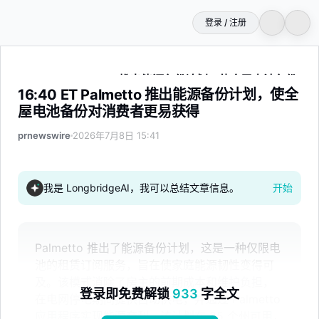
登录 / 注册
16:40 ET Palmetto 推出能源备份计划，使全屋电池备份
16:40 ET Palmetto 推出能源备份计划，使全
屋电池备份对消费者更易获得
prnewswire
2026年7月8日 15:41
我是 LongbridgeAI，我可以总结文章信息。
开始
Palmetto 推出了能源备份计划，这是一种仅限电
池的租赁订阅服务，旨在使家庭能源韧性变得可
及。该模式消除了房主的前期成本和维护负担，
登录即免费解锁
933
字全文
在电网停电期间提供自动供电，并通过 Palmetto
应用程序实现能源套利。该计划在 25 个州可用，