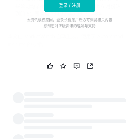
登录 / 注册
些公司均录得更高的涨幅。该股票仍比 6 月份达
到的 52 周高点 134.92 美元低 30.48%
因资讯版权原因，登录长桥账户后方可浏览相关内容
感谢您对正版资讯的理解与支持
本文由 MarketWatch 自动生成，使用了 Automated
Insights 的技术。
安森美半导体公司（ON）的股价在周三上涨了 2.95%，
达到 93.79 美元，而这一天对股市来说是一个整体艰难
的交易时段，标准普尔 500 指数下跌了 0.28%，至
7,482.71 点，道琼斯工业平均指数下跌了 1.09%，至
52,348.39 点。
安森美半导体公司的股价比其 52 周高点 134.92 美元低
LongbridgeAI
了 30.48%，该高点是在 6 月 3 日创下的。
与一些竞争对手相比，该股在周三表现不一，英伟达公司
（NVDA）上涨了 3.65%，至 204.12 美元，博通公司