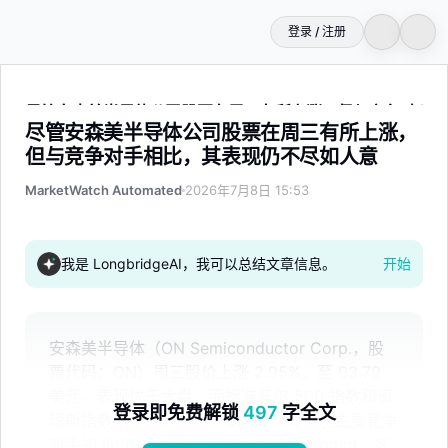
登录 / 注册
尽管安森美半导体公司股票在周三有所上涨，但与竞争对手相
尽管安森美半导体公司股票在周三有所上涨，
但与竞争对手相比，其表现仍不尽如人意
MarketWatch Automated
2026年7月8日 15:53
我是 LongbridgeAI，我可以总结文章信息。
开始
安森美半导体（ON Semiconductor Corp.，股
票代码：ON）周三股价上涨 2.95%，至 93.79
美元，表现优于大盘，而标准普尔 500 指数和道
登录即免费解锁
497
字全文
琼斯指数则下跌。然而，ON 的表现不及主要竞争
对手如 NVIDIA、Broadcom 和 Qualcomm，这