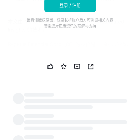
登录 / 注册
因资讯版权原因，登录长桥账户后方可浏览相关内容
本文由 MarketWatch 自动生成，使用了 Automated
感谢您对正版资讯的理解与支持
Insights 的技术。
Regions Financial Corp. (RF) 的股价周三下跌 2.52%，
至 29.82 美元，这一天对股市来说是一个全面艰难的交
易时段，标准普尔 500 指数下跌 0.28%，至 7,482.71
点，道琼斯工业平均指数下跌 1.09%，至 52,348.39
点。
该股的下跌终结了连续两天的上涨趋势。
Regions Financial Corp. 的收盘价比其 52 周高点 31.53
LongbridgeAI
美元低 5.42%，该高点是在 2 月 12 日创下的。
与一些竞争对手相比，该股周三表现不一，美国银行
(BAC) 下跌 2.61%，至 58.30 美元，富国银行 (WFC)