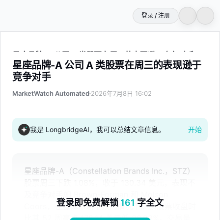
登录 / 注册
星座品牌-A 公司 A 类股票在周三的表现逊于竞争对手
星座品牌-A 公司 A 类股票在周三的表现逊于
竞争对手
MarketWatch Automated
2026年7月8日 16:02
我是 LongbridgeAI，我可以总结文章信息。
开始
星座品牌-A（Constellation Brands Inc.，STZ）
股票周三下跌 1.08%，收于 130.34 美元，表现不
及竞争对手如 Brown-Forman 和 Molson
登录即免费解锁
161
字全文
Coors，在整体市场下跌的情况下。该股票收盘时
比其 52 周高点 178.14 美元低 26.83%。交易量