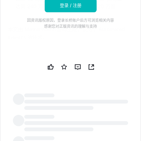
登录 / 注册
达到 240 万股，超过了 50 日均值 220 万股
因资讯版权原因，登录长桥账户后方可浏览相关内容
感谢您对正版资讯的理解与支持
本文由 MarketWatch 自动生成，使用了 Automated
Insights 的技术。
星座品牌-A（Constellation Brands Inc. Cl A，股票代
码：STZ）周三下跌 1.08%，收于 130.34 美元，股市整
体交易情况严峻，标准普尔 500 指数下跌 0.28%，至
7482.71 点，道琼斯工业平均指数下跌 1.09%，至
52348.39 点。
星座品牌-A 的股价比其 52 周高点 178.14 美元低
26.83%，该高点是在 7 月 23 日创下的。
LongbridgeAI
与一些竞争对手相比，该股票表现不佳，周三布朗 - 福
尔曼公司 A 类（Brown-Forman Corp. Cl A，股票代
码：BF.A）下跌 0.57%，至 26.36 美元，布朗 - 福尔曼