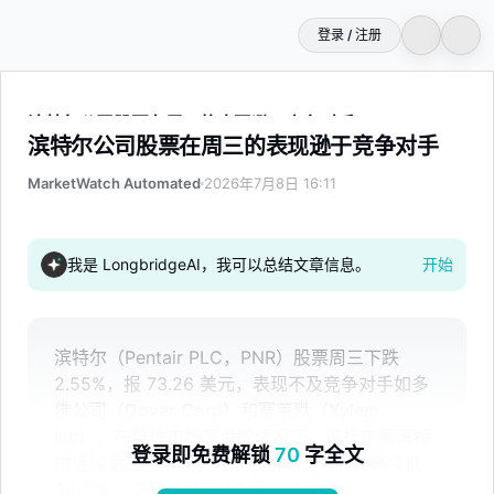
登录 / 注册
滨特尔公司股票在周三的表现逊于竞争对手
滨特尔公司股票在周三的表现逊于竞争对手
MarketWatch Automated
2026年7月8日 16:11
我是 LongbridgeAI，我可以总结文章信息。
开始
滨特尔（Pentair PLC，PNR）股票周三下跌
2.55%，报 73.26 美元，表现不及竞争对手如多
佛公司（Dover Corp）和赛莱默（Xylem
Inc），在整体市场下滑的情况下。这标志着滨特
登录即免费解锁
70
字全文
尔连续第三天下跌，目前股价比其 52 周高点低
35.71%。交易量低于 50 日平均水平