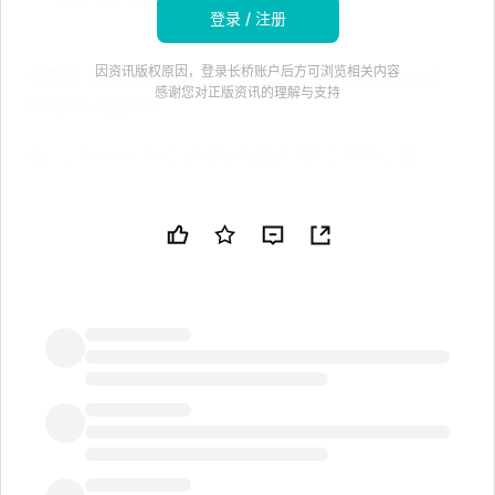
登录 / 注册
因资讯版权原因，登录长桥账户后方可浏览相关内容
本文由 MarketWatch 自动生成，使用了 Automated
感谢您对正版资讯的理解与支持
Insights 的技术。
周三，Pentair PLC (PNR) 的股价下跌 2.55%，至
73.26 美元，这一天的股市交易表现整体惨淡，标准普尔
500 指数下跌 0.28%，至 7,482.71，道琼斯工业平均指
数下跌 1.09%，至 52,348.39。
这是该股票连续第三天下跌。
Pentair PLC 的股价比其 52 周高点 113.95 美元低出
35.71%，该高点是在 10 月 3 日达到的。
LongbridgeAI
与一些竞争对手相比，该股票的表现较差，周三，Dover
Corp. (DOV) 下跌 1.21%，至 211.47 美元，Ingersoll
Rand Inc. (IR) 下跌 2.54%，至 76.71 美元，Xylem Inc.