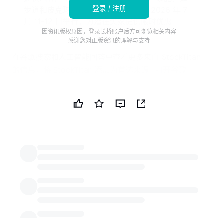
登录 / 注册
步道和皮克球场。盛大开幕活动定于 2026 年 7
月 11-12 日举行，为潜在买家提供限时优惠
因资讯版权原因，登录长桥账户后方可浏览相关内容
感谢您对正版资讯的理解与支持
在谷歌搜索和人工智能回答中查看更多来自 StockTitan
的信息。将 StockTitan 添加为首选来源 · 打开谷歌
在谷歌上添加
西弗吉尼亚州福尔林沃特斯，2026 年 7 月 8 日（环球
新闻通讯社）——LGI Homes 自豪地宣布位于福尔林沃
特斯的新单户住宅社区 The Meadows at Riverside 盛
大开幕。这个备受期待的社区提供经过精心设计的住宅，
配备现代化升级、宽敞的布局和在风景如画的河畔环境中
LongbridgeAI
提供的卓越价值。
The Meadows at Riverside 提供以舒适、便利和户外休
闲为中心的生活方式。坐落在福尔林沃特斯的自然美景